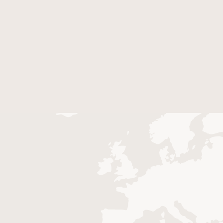
Entre em contato conosco para solicitar os nossos
serviços ou faça um orçamento.
Teremos muita satisfação em atendê-lo!
CONTATO