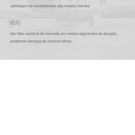
satisfaçam as necessidades dos nossos clientes.
VISÃO
Ser líder nacional de mercado em nossos segmentos de atuação,
prestando serviços de maneira eficaz.
SERVIÇOS
Com um atendimento diferenciado, equipe
qualificada e uma moderna estrutura,
oferecemos variados serviços para você que
procura um alto padrão de qualidade no ramo
de Aviação Executiva em Goiânia. Contamos
ainda com nossa parceira, Goiás Aviação, no